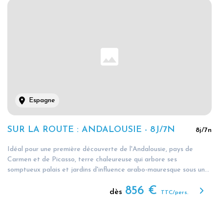
Espagne
SUR LA ROUTE : ANDALOUSIE - 8J/7N
8
j/
7
n
Idéal pour une première découverte de l'Andalousie, pays de
Carmen et de Picasso, terre chaleureuse qui arbore ses
somptueux palais et jardins d'influence arabo-mauresque sous un...
856
€
dès
TTC/pers.