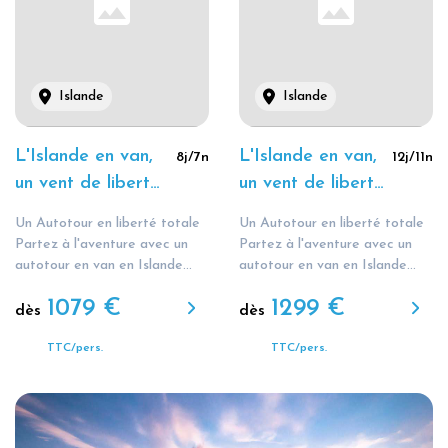
Islande
Islande
L'Islande en van,
L'Islande en van,
8
j/
7
n
12
j/
11
n
un vent de liberté
un vent de liberté
8J
12J
Un Autotour en liberté totale
Un Autotour en liberté totale
Partez à l'aventure avec un
Partez à l'aventure avec un
autotour en van en Islande...
autotour en van en Islande...
1079
€
1299
€
dès
dès
TTC/pers.
TTC/pers.