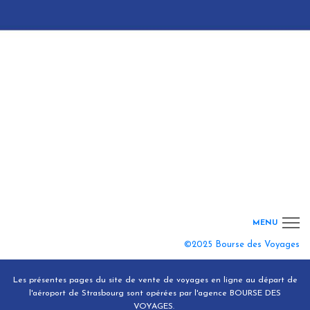
MENU
©2025 Bourse des Voyages
Conditions Générales de Vente
Les présentes pages du site de vente de voyages en ligne au départ de
Mentions légales
l'aéroport de Strasbourg sont opérées par l'agence
BOURSE DES
VOYAGES
.