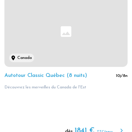
Canada
Autotour Classic Québec (8 nuits)
10
j/
8
n
Découvrez les merveilles du Canada de l'Est
1841
€
dès
TTC/pers.