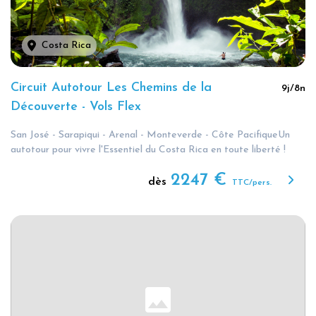
Costa Rica
Circuit Autotour Les Chemins de la
9
j/
8
n
Découverte - Vols Flex
San José - Sarapiqui - Arenal - Monteverde - Côte PacifiqueUn
autotour pour vivre l'Essentiel du Costa Rica en toute liberté !
2247
€
dès
TTC/pers.