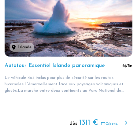
Islande
Autotour Essentiel Islande panoramique
6
j/
5
n
Le véhicule 4x4 inclus pour plus de sécurité sur les routes
hivernales.L'émerveillement face aux paysages volcaniques et
glacés.La marche entre deux continents au Parc National de...
1311
€
dès
TTC/pers.