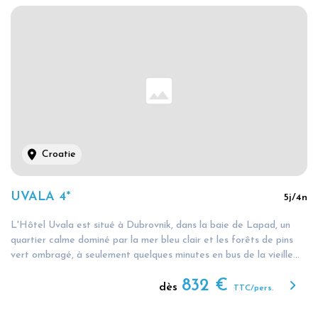
Croatie
UVALA 4*
5
j/
4
n
L'Hôtel Uvala est situé à Dubrovnik, dans la baie de Lapad, un
quartier calme dominé par la mer bleu clair et les forêts de pins
vert ombragé, à seulement quelques minutes en bus de la vieille...
832
€
dès
TTC/pers.