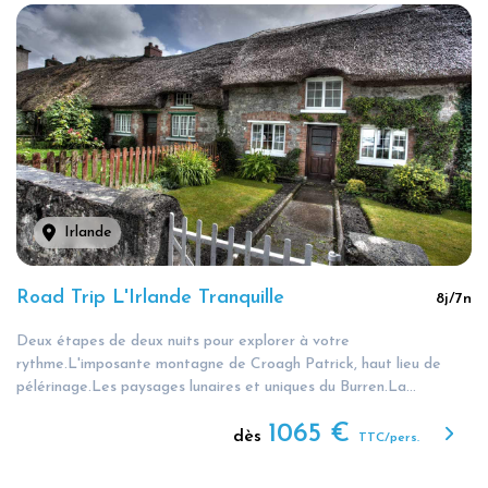
Irlande
Road Trip L'Irlande Tranquille
8
j/
7
n
Deux étapes de deux nuits pour explorer à votre
rythme.L'imposante montagne de Croagh Patrick, haut lieu de
pélérinage.Les paysages lunaires et uniques du Burren.La...
1065
€
dès
TTC/pers.