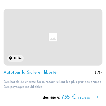
Italie
Autotour la Sicile en liberté
8
j/
7
n
Des hôtels de charme Un autotour reliant les plus grandes étapes
Des paysages inoubliables
735
€
dès
€
826
TTC/pers.