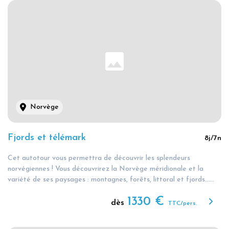
Norvège
Fjords et télémark
8
j/
7
n
Cet autotour vous permettra de découvrir les splendeurs
norvégiennes ! Vous découvrirez la Norvège méridionale et la
variété de ses paysages : montagnes, forêts, littoral et fjords…...
1330
€
dès
TTC/pers.