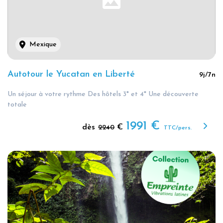
Mexique
Autotour le Yucatan en Liberté
9
j/
7
n
Un séjour à votre rythme Des hôtels 3* et 4* Une découverte
totale
1991
€
dès
€
2240
TTC/pers.