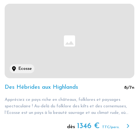
Ecosse
Des Hébrides aux Highlands
8
j/
7
n
Appréciez ce pays riche en châteaux, folklores et paysages
spectaculaire ! Au-delà du folklore des kilts et des cornemuses,
l’Ecosse est un pays à la beauté sauvage et au climat rude, où...
1346
€
dès
TTC/pers.