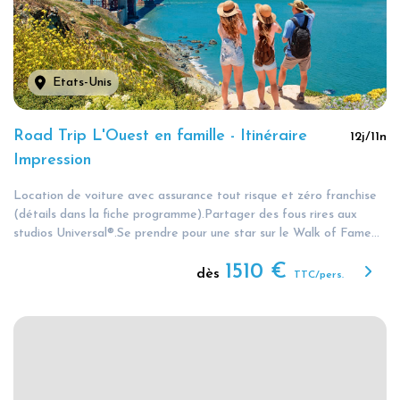
Etats-Unis
Road Trip L'Ouest en famille - Itinéraire
12
j/
11
n
Impression
Location de voiture avec assurance tout risque et zéro franchise
(détails dans la fiche programme).Partager des fous rires aux
studios Universal®.Se prendre pour une star sur le Walk of Fame...
1510
€
dès
TTC/pers.